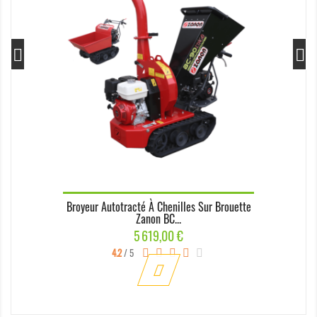
Broyeur Autotracté À Chenilles Sur Brouette
Zanon BC...
Prix
5 619,00 €
4.2
/ 5